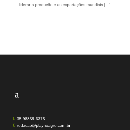
liderar a produção e as exportações mundiais […]
pro
35 98839-6375

redacao@playnoagro.com.br
