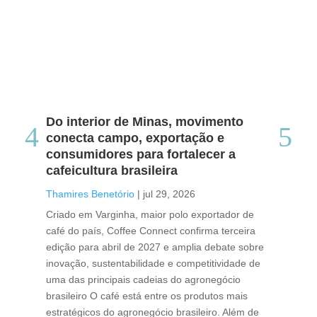
Do interior de Minas, movimento
Ca
conecta campo, exportação e
me
consumidores para fortalecer a
no
cafeicultura brasileira
Tha
Thamires Benetório
|
jul 29, 2026
Doc
Criado em Varginha, maior polo exportador de
Chi
café do país, Coffee Connect confirma terceira
per
edição para abril de 2027 e amplia debate sobre
pod
inovação, sustentabilidade e competitividade de
int
uma das principais cadeias do agronegócio
con
brasileiro O café está entre os produtos mais
exp
estratégicos do agronegócio brasileiro. Além de
des