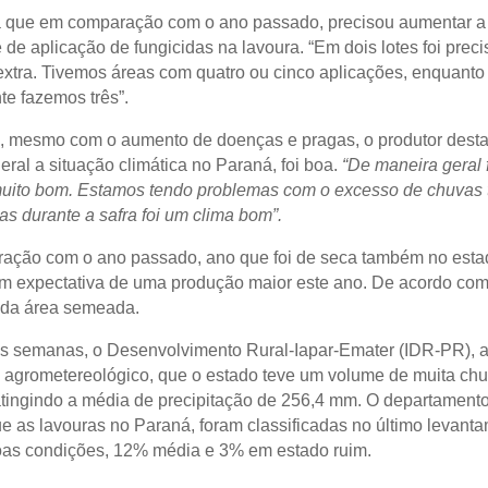
a que em comparação com o ano passado, precisou aumentar a
de aplicação de fungicidas na lavoura. “Em dois lotes foi preci
extra. Tivemos áreas com quatro ou cinco aplicações, enquanto
e fazemos três”.
, mesmo com o aumento de doenças e pragas, o produtor dest
ral a situação climática no Paraná, foi boa.
“De maneira geral 
muito bom. Estamos tendo problemas com o excesso de chuva
as durante a safra foi um clima bom”.
ção com o ano passado, ano que foi de seca também no esta
em expectativa de uma produção maior este ano. De acordo com 
 da área semeada.
 semanas, o Desenvolvimento Rural-Iapar-Emater (IDR-PR), 
 agrometereológico, que o estado teve um volume de muita ch
 atingindo a média de precipitação de 256,4 mm. O departamen
e as lavouras no Paraná, foram classificadas no último levant
as condições, 12% média e 3% em estado ruim.