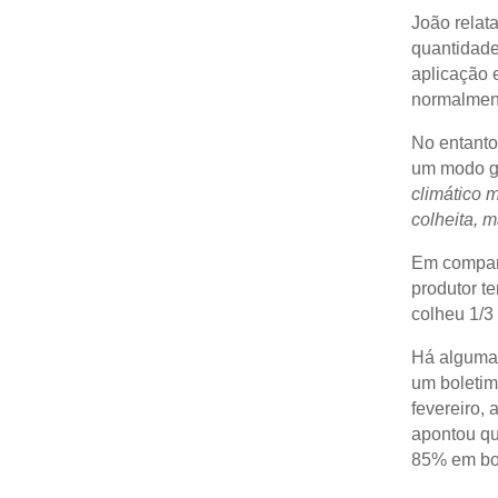
João relat
quantidade 
aplicação 
normalment
No entanto
um modo ge
climático 
colheita, m
Em compara
produtor t
colheu 1/3
Há algumas
um boletim
fevereiro,
apontou qu
85% em bo