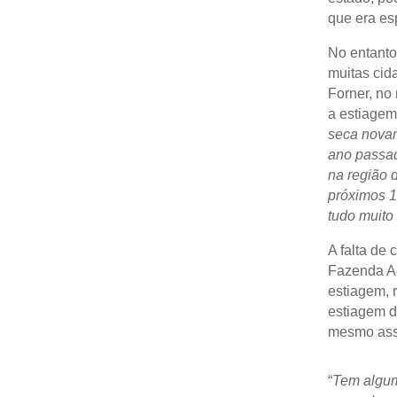
que era esp
No entanto
muitas cid
Forner, no 
a estiagem
seca novam
ano passad
na região 
próximos 1
tudo muito 
A falta de 
Fazenda Ag
estiagem, 
estiagem d
mesmo assi
“
Tem algum