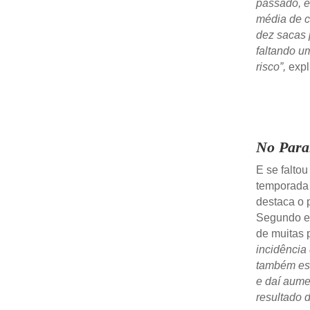
passado, e
média de c
dez sacas 
faltando um
risco”,
expli
No Para
E se falto
temporada 
destaca o 
Segundo el
de muitas 
incidência
também est
e daí aume
resultado 