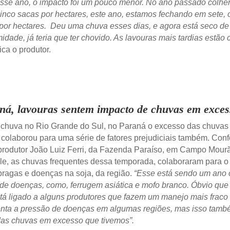
sse ano, o impacto foi um pouco menor. No ano passado colh
inco sacas por hectares, este ano, estamos fechando em sete, o
por hectares. Deu uma chuva esses dias, e agora está seco de
idade, já teria que ter chovido. As lavouras mais tardias estão
ca o produtor.
ná, lavouras sentem impacto de chuvas em exces
u chuva no Rio Grande do Sul, no Paraná o excesso das chuvas
colaborou para uma série de fatores prejudiciais também. Con
produtor João Luiz Ferri, da Fazenda Paraíso, em Campo Mour
e, as chuvas frequentes dessa temporada, colaboraram para 
pragas e doenças na soja, da região.
“Esse está sendo um ano 
 de doenças, como, ferrugem asiática e mofo branco. Óbvio que
á ligado a alguns produtores que fazem um manejo mais fraco 
nta a pressão de doenças em algumas regiões, mas isso tamb
das chuvas em excesso que tivemos”.