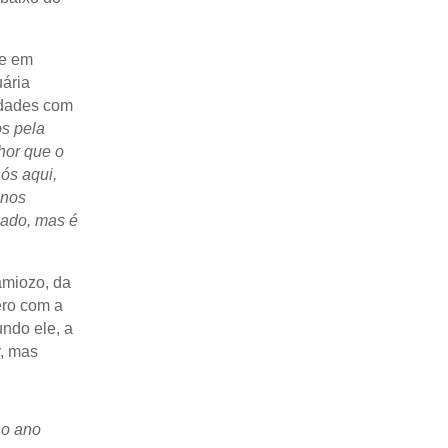
ue em
ária
uldades com
os pela
hor que o
ós aqui,
 nos
sado, mas é
amiozo, da
ero com a
ndo ele, a
r, mas
 o ano