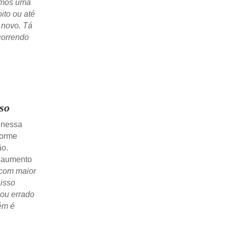
emos uma
ito ou até
 novo. Tá
 correndo
so
 nessa
forme
ão.
o aumento
com maior
 isso
ou errado
ém é