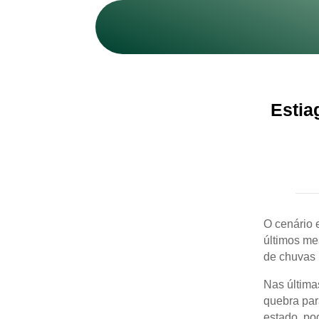
Estia
O cenário 
últimos me
de chuvas 
Nas última
quebra par
estado, po