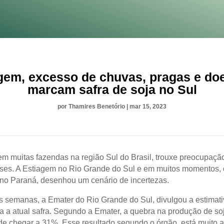
gem, excesso de chuvas, pragas e do
marcam safra de soja no Sul
por
Thamires Benetório
|
mar 15, 2023
em muitas fazendas na região Sul do Brasil, trouxe preocupaçã
ses. A Estiagem no Rio Grande do Sul e em muitos momentos,
no Paraná, desenhou um cenário de incertezas.
s semanas, a Emater do Rio Grande do Sul, divulgou a estimati
a a atual safra. Segundo a Emater, a quebra na produção de so
de chegar a 31%. Esse resultado segundo o órgão, está muito 