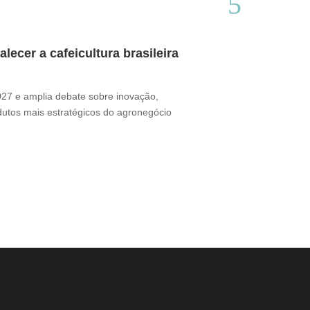
ecer a cafeicultura brasileira
Café brasile
Thamires Benetór
2027 e amplia debate sobre inovação,
Documentário perc
odutos mais estratégicos do agronegócio
sua presença no m
desafio ganha for