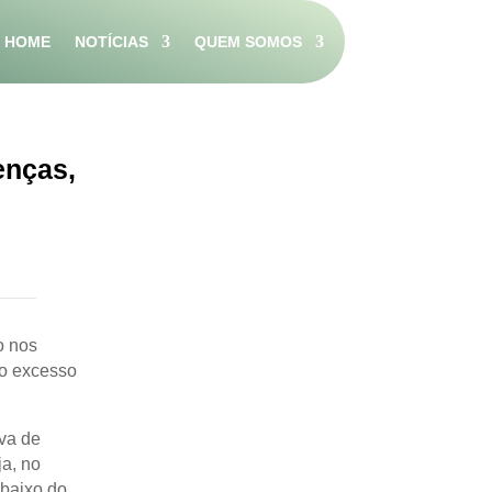
HOME
NOTÍCIAS
QUEM SOMOS
enças,
o nos
 o excesso
va de
ja, no
abaixo do