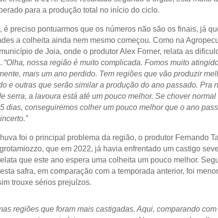
erado para a produção total no início do ciclo.
, é preciso pontuarmos que os números não são os finais, já q
ades a colheita ainda nem mesmo começou. Como na Agropecu
município de Joia, onde o produtor Alex Forner, relata as dific
.
“Olha, nossa região é muito complicada. Fomos muito atingid
ente, mais um ano perdido. Tem regiões que vão produzir mel
o e outras que serão similar a produção do ano passado. Pra n
de serra, a lavoura está até um pouco melhor. Se chover normal
5 dias, conseguiremos colher um pouco melhor que o ano pas
incerto.”
chuva foi o principal problema da região, o produtor Fernando T
rotamiozzo, que em 2022, já havia enfrentado um castigo sev
relata que este ano espera uma colheita um pouco melhor. Segu
esta safra, em comparação com a temporada anterior, foi meno
m trouxe sérios prejuízos.
as regiões que foram mais castigadas. Aqui, comparando com