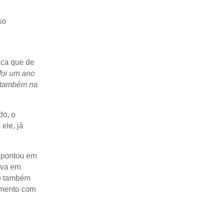
so
aca que de
foi um ano
s também na
do, o
ele, já
apontou em
uva em
to também
amento com