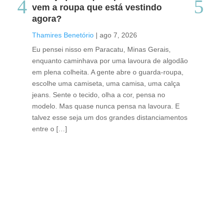
vem a roupa que está vestindo
co
agora?
co
caf
Thamires Benetório
|
ago 7, 2026
Tha
Eu pensei nisso em Paracatu, Minas Gerais,
enquanto caminhava por uma lavoura de algodão
Cri
em plena colheita. A gente abre o guarda-roupa,
caf
escolhe uma camiseta, uma camisa, uma calça
edi
jeans. Sente o tecido, olha a cor, pensa no
ino
modelo. Mas quase nunca pensa na lavoura. E
uma
talvez esse seja um dos grandes distanciamentos
bra
entre o […]
est
lid