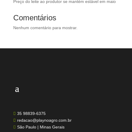
Preço do leite ao produtor se mantém estável em maio
Comentários
Nenhum comentário para mostrar.
35 98839-6375

redacao@playnoagro.com.br

São Paulo | Minas Gerais
