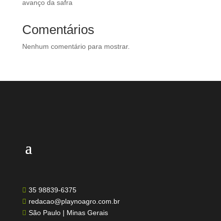
avanço da safra
Comentários
Nenhum comentário para mostrar.
35 98839-6375

redacao@playnoagro.com.br

São Paulo | Minas Gerais
