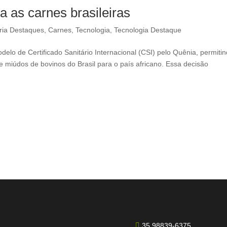
a as carnes brasileiras
ria Destaques
,
Carnes
,
Tecnologia
,
Tecnologia Destaque
elo de Certificado Sanitário Internacional (CSI) pelo Quênia, permiti
 miúdos de bovinos do Brasil para o país africano. Essa decisão
35 98839-6375
