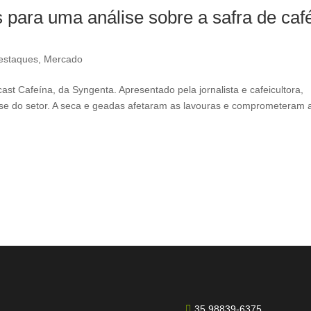
s para uma análise sobre a safra de caf
estaques
,
Mercado
cast Cafeína, da Syngenta. Apresentado pela jornalista e cafeicultora,
ise do setor. A seca e geadas afetaram as lavouras e comprometeram 
35 98839-6375
