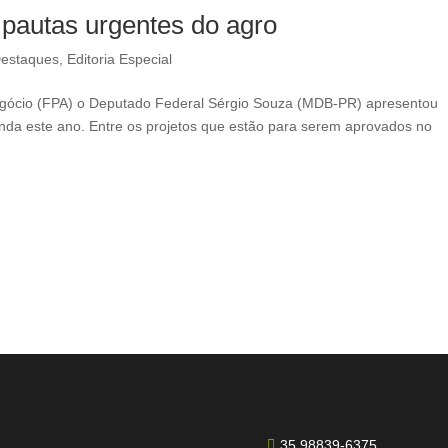
 pautas urgentes do agro
Destaques
,
Editoria Especial
gócio (FPA) o Deputado Federal Sérgio Souza (MDB-PR) apresentou
inda este ano. Entre os projetos que estão para serem aprovados no
35 98839-6375
