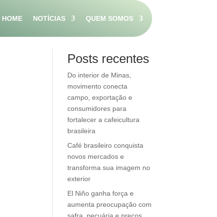
HOME
NOTÍCIAS
QUEM SOMOS
Pesquisar
Posts recentes
Do interior de Minas,
movimento conecta
campo, exportação e
consumidores para
fortalecer a cafeicultura
brasileira
Café brasileiro conquista
novos mercados e
transforma sua imagem no
exterior
El Niño ganha força e
aumenta preocupação com
safra, pecuária e preços