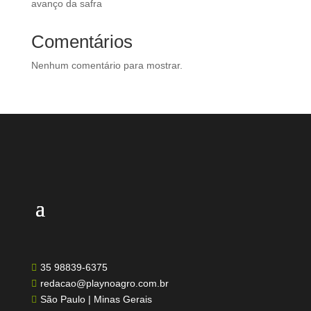
avanço da safra
Comentários
Nenhum comentário para mostrar.
35 98839-6375

redacao@playnoagro.com.br

São Paulo | Minas Gerais
