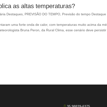
plica as altas temperaturas?
ária Destaques
,
PREVISÃO DO TEMPO
,
Previsão do tempo Destaque
frentaram uma forte onda de calor, com temperaturas muito acima da mé
eorologista Bruna Peron, da Rural Clima, esse cenário deve persistir
35 98839-6375
