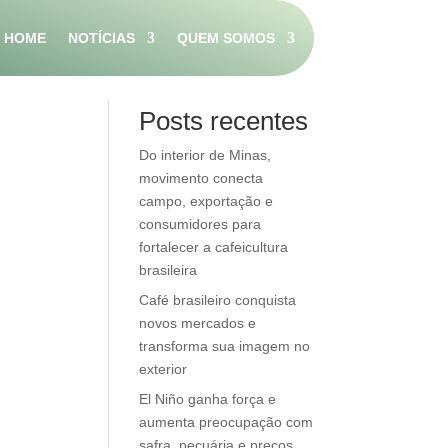
HOME
NOTÍCIAS
QUEM SOMOS
Pesquisar
Posts recentes
Do interior de Minas,
movimento conecta
campo, exportação e
consumidores para
fortalecer a cafeicultura
brasileira
Café brasileiro conquista
novos mercados e
transforma sua imagem no
exterior
El Niño ganha força e
aumenta preocupação com
safra, pecuária e preços