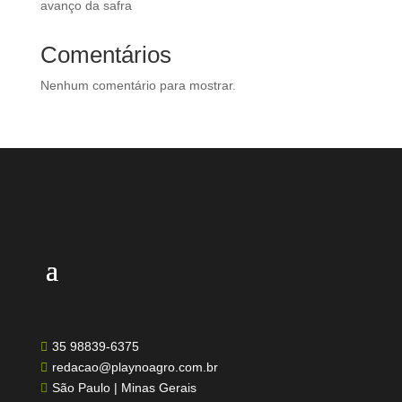
avanço da safra
Comentários
Nenhum comentário para mostrar.
35 98839-6375

redacao@playnoagro.com.br

São Paulo | Minas Gerais
