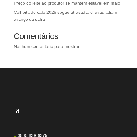
Preço do leite ao produtor se mantém estável em maio
Colheita de café 2026 segue atrasada: chuvas adiam
avanço da safra
Comentários
Nenhum comentário para mostrar.
35 98839-6375
