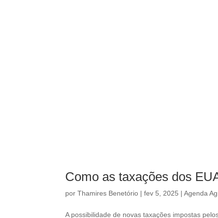
Como as taxações dos EUA 
por
Thamires Benetório
|
fev 5, 2025
|
Agenda Agr
A possibilidade de novas taxações impostas pelo