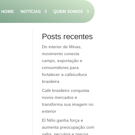
HOME
NOTÍCIAS
QUEM SOMOS
Pesquisar
Posts recentes
Do interior de Minas,
movimento conecta
campo, exportação e
consumidores para
fortalecer a cafeicultura
brasileira
Café brasileiro conquista
novos mercados e
transforma sua imagem no
exterior
El Niño ganha força e
aumenta preocupação com
safra, pecuária e preços