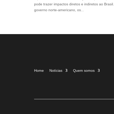
pode trazer impactos diretos e indiretos ao Brasil
governo norte-americano, os...
Home
Notícias
Quem somos