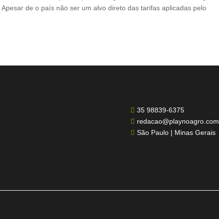
. Apesar de o país não ser um alvo direto das tarifas aplicadas pelo
35 98839-6375

redacao@playnoagro.com

São Paulo | Minas Gerais
