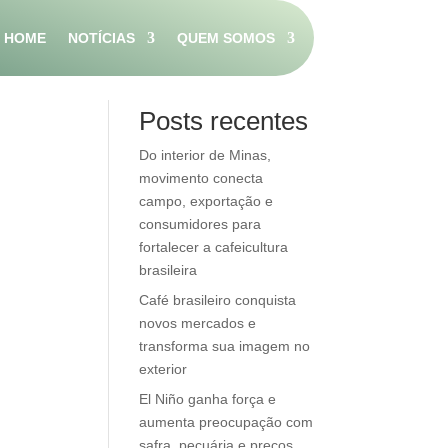
HOME
NOTÍCIAS
QUEM SOMOS
Pesquisar
Posts recentes
Do interior de Minas,
movimento conecta
campo, exportação e
consumidores para
fortalecer a cafeicultura
brasileira
Café brasileiro conquista
novos mercados e
transforma sua imagem no
exterior
El Niño ganha força e
aumenta preocupação com
safra, pecuária e preços