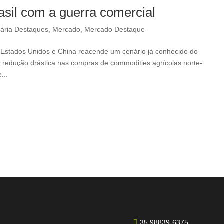
asil com a guerra comercial
ária Destaques
,
Mercado
,
Mercado Destaque
e Estados Unidos e China reacende um cenário já conhecido do
a redução drástica nas compras de commodities agrícolas norte-
...
35 98839-6375
