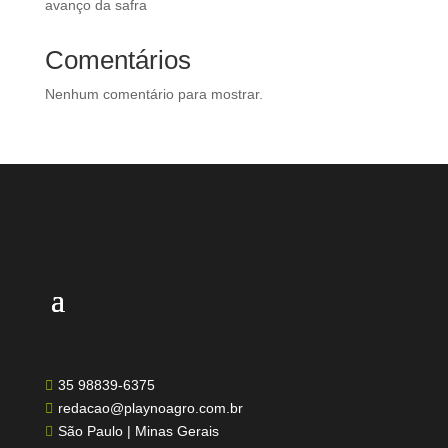
avanço da safra
Comentários
Nenhum comentário para mostrar.
35 98839-6375

redacao@playnoagro.com.br

São Paulo | Minas Gerais
