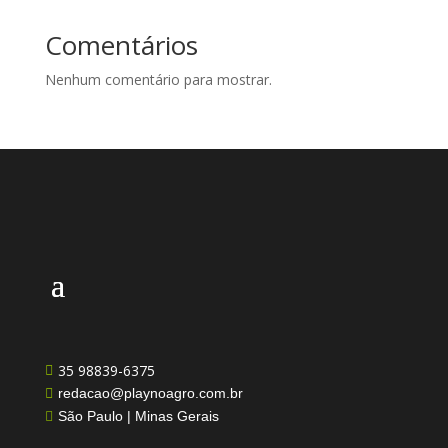
Comentários
Nenhum comentário para mostrar.
35 98839-6375

redacao@playnoagro.com.br

São Paulo | Minas Gerais
