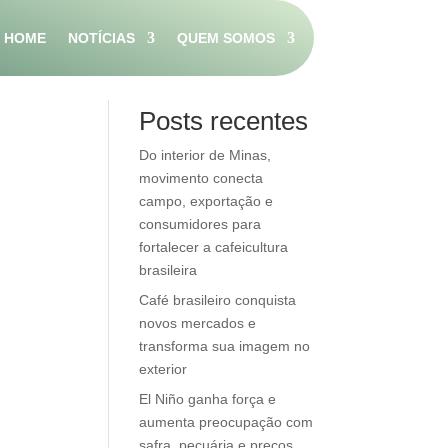
HOME
NOTÍCIAS
QUEM SOMOS
Pesquisar
Posts recentes
Do interior de Minas,
movimento conecta
campo, exportação e
consumidores para
fortalecer a cafeicultura
brasileira
Café brasileiro conquista
novos mercados e
transforma sua imagem no
exterior
El Niño ganha força e
aumenta preocupação com
safra, pecuária e preços