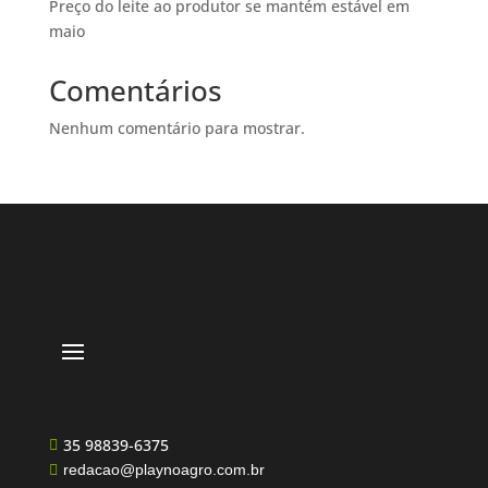
Preço do leite ao produtor se mantém estável em
maio
Comentários
Nenhum comentário para mostrar.
35 98839-6375

redacao@playnoagro.com.br
