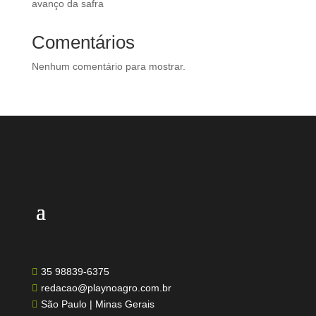
avanço da safra
Comentários
Nenhum comentário para mostrar.
35 98839-6375

redacao@playnoagro.com.br

São Paulo | Minas Gerais
