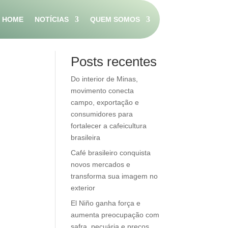
HOME
NOTÍCIAS
QUEM SOMOS
Pesquisar
Posts recentes
Do interior de Minas,
movimento conecta
campo, exportação e
consumidores para
fortalecer a cafeicultura
brasileira
Café brasileiro conquista
novos mercados e
transforma sua imagem no
exterior
El Niño ganha força e
aumenta preocupação com
safra, pecuária e preços