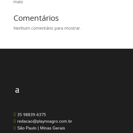
maio
Comentários
Nenhum comentário para mostrar.
35 98839-6375

redacao@playnoagro.com.br

São Paulo | Minas Gerais
