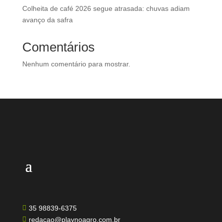
Colheita de café 2026 segue atrasada: chuvas adiam
avanço da safra
Comentários
Nenhum comentário para mostrar.
35 98839-6375

redacao@playnoagro.com.br
