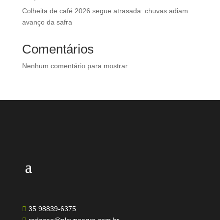
Colheita de café 2026 segue atrasada: chuvas adiam
avanço da safra
Comentários
Nenhum comentário para mostrar.
35 98839-6375
