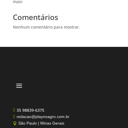
maio
Comentários
Nenhum comentário para mostrar.
35 98839-6375

redacao@playnoagro.com.br

São Paulo | Minas Gerais
