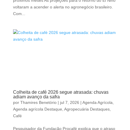
próximos meses As projeções para o retorno do El Niño
voltaram a acender o alerta no agronegócio brasileiro.
Com...
Colheita de café 2026 segue atrasada: chuvas
adiam avanço da safra
por
Thamires Benetório
|
jul 7, 2026
|
Agenda Agrícola
,
Agenda agrícola Destaque
,
Agropecuária Destaques
,
Café
Pesquisador da Fundação Procafé explica que o atraso