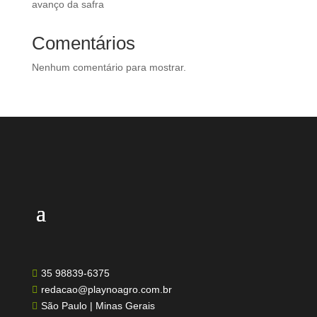
avanço da safra
Comentários
Nenhum comentário para mostrar.
35 98839-6375

redacao@playnoagro.com.br

São Paulo | Minas Gerais
