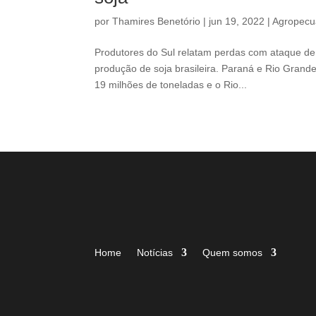
por
Thamires Benetório
|
jun 19, 2022
|
Agropecu
Produtores do Sul relatam perdas com ataque de 
produção de soja brasileira. Paraná e Rio Gran
19 milhões de toneladas e o Rio...
Home
Notícias
Quem somos