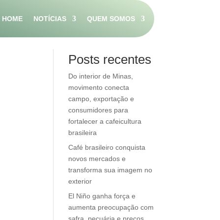
HOME
NOTÍCIAS
QUEM SOMOS
Pesquisar
Posts recentes
Do interior de Minas,
movimento conecta
campo, exportação e
consumidores para
fortalecer a cafeicultura
brasileira
Café brasileiro conquista
novos mercados e
transforma sua imagem no
exterior
El Niño ganha força e
aumenta preocupação com
safra, pecuária e preços