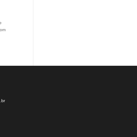
e
com
.br