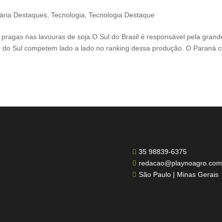
ária Destaques
,
Tecnologia
,
Tecnologia Destaque
pragas nas lavouras de soja O Sul do Brasil é responsável pela grand
de do Sul competem lado a lado no ranking dessa produção. O Paraná 
35 98839-6375

redacao@playnoagro.com

São Paulo | Minas Gerais
