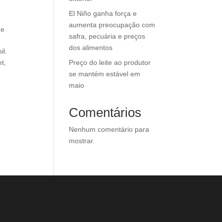
El Niño ganha força e
aumenta preocupação com
ue
safra, pecuária e preços
dos alimentos
il.
Preço do leite ao produtor
t,
se mantém estável em
maio
Comentários
Nenhum comentário para
mostrar.