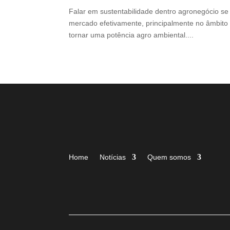
Falar em sustentabilidade dentro agronegócio s
mercado efetivamente, principalmente no âmbito in
tornar uma potência agro ambiental....
Home
Notícias
Quem somos