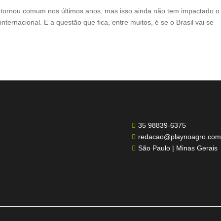
e tornou comum nos últimos anos, mas isso ainda não tem impactado o
ternacional. E a questão que fica, entre muitos, é se o Brasil vai se
35 98839-6375

redacao@playnoagro.com

São Paulo | Minas Gerais
