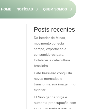
HOME
NOTÍCIAS
QUEM SOMOS
Pesquisar
Posts recentes
Do interior de Minas,
movimento conecta
campo, exportação e
consumidores para
fortalecer a cafeicultura
brasileira
Café brasileiro conquista
novos mercados e
transforma sua imagem no
exterior
El Niño ganha força e
aumenta preocupação com
safra, pecuária e preços