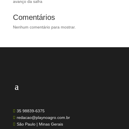
avanço da safra
Comentários
Nenhum comentário para mostrar.
35 98839-6375

redacao@playnoagro.com.br

São Paulo | Minas Gerais
