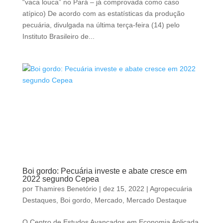
“vaca louca” no Pará – já comprovada como caso
atípico) De acordo com as estatísticas da produção
pecuária, divulgada na última terça-feira (14) pelo
Instituto Brasileiro de...
Boi gordo: Pecuária investe e abate cresce em
2022 segundo Cepea
por
Thamires Benetório
|
dez 15, 2022
|
Agropecuária
Destaques
,
Boi gordo
,
Mercado
,
Mercado Destaque
O Centro de Estudos Avançados em Economia Aplicada