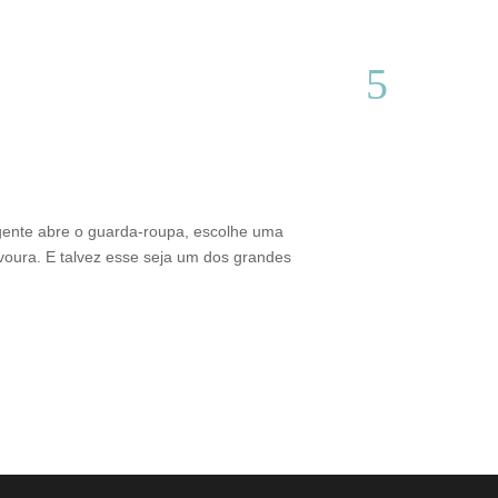
Do interior d
Thamires Benetór
gente abre o guarda-roupa, escolhe uma
Criado em Varginh
voura. E talvez esse seja um dos grandes
sustentabilidade 
brasileiro. Além 