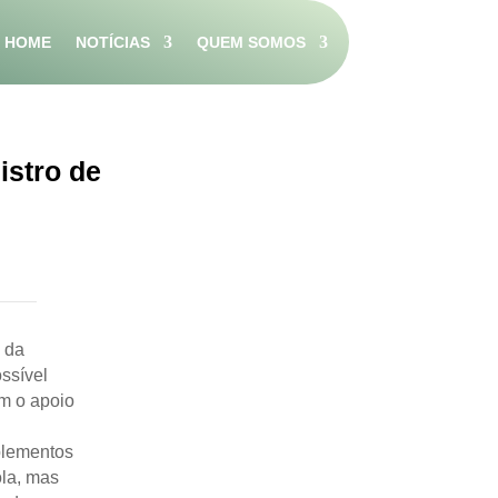
HOME
NOTÍCIAS
QUEM SOMOS
istro de
o da
ssível
m o apoio
plementos
ola, mas