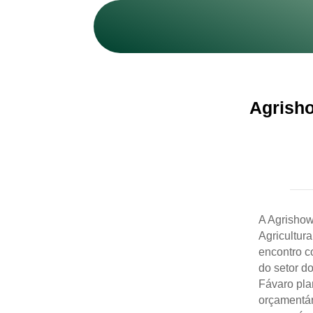
Agrisho
A Agrishow,
Agricultura
encontro c
do setor d
Fávaro pla
orçamentár