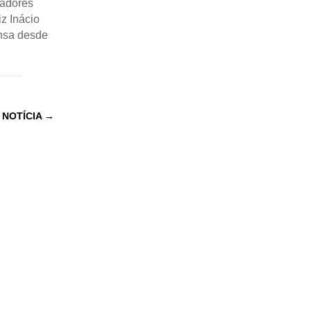
zadores
z Inácio
nsa desde
 NOTÍCIA
→