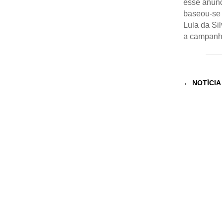
esse anúnc
baseou-se 
Lula da Si
a campanha
←
NOTÍCIA